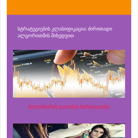
სტრატეგიების კლასიფიკაცია: ძირითადი
ალგორითმის მიხედვით
ბოლინჯერის ველების სტრატეგიები