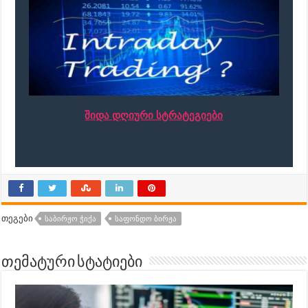
შიდა დღიური სტრატეგიები
თეგები
ᲡᲐᲑᲘᲠᲟᲝ ᲭᲘᲥᲐ
ᲡᲐᲤᲝᲜᲓᲝ ᲑᲘᲠᲟᲐ
თემატური სტატიები