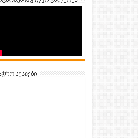
გნოზების ვიდეო გალერეა
აჭრო სესიები