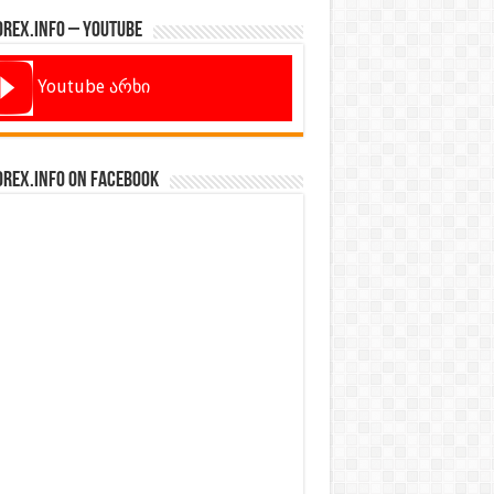
orex.info – Youtube
Youtube არხი
orex.info on Facebook