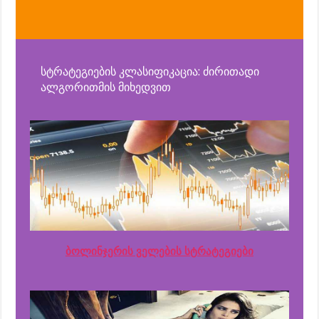
სტრატეგიების კლასიფიკაცია: ძირითადი
ალგორითმის მიხედვით
ბოლინჯერის ველების სტრატეგიები