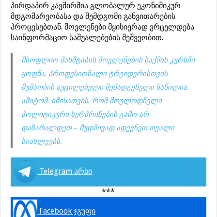
პირდაპირ კავშირშია გლობალურ ეკონიმიკურ
მდგომარეობასა და შემდგომი განვითარების
პროცესებთან. მოვლენები მყისიერად ვრცელდება
საინფორმაციო საშუალებების მეშვეობით.
მსოფლიო მასშტაბის მოვლენების საქმის კურსში
ყოფნა, პროფესიონალი ტრეიდერისთვის
მუშაობის აუცილებელი შემადგენელი ნაწილია.
ამიტომ, იმისათვის, რომ მოულოდნელი
პოლიტიკური სურპრიზების გამო არ
დაზარალდეთ – მუდმივად ადევნეთ თვალი
სიახლეებს.
Telegram არხი
***
Facebook ჯგუფი