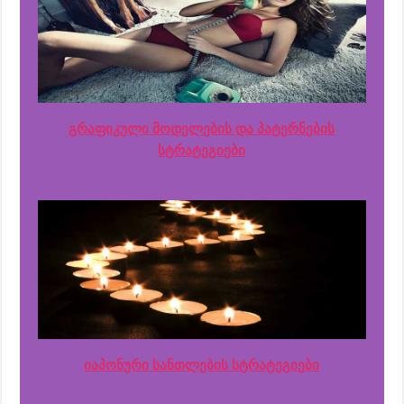
გრაფიკული მოდელების და პატერნების
სტრატეგიები
იაპონური სანთლების სტრატეგიები