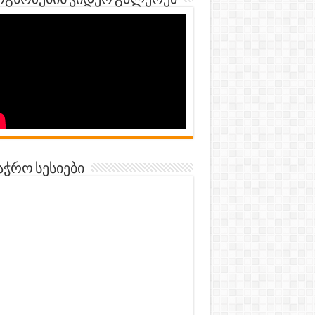
გნოზების ვიდეო გალერეა
აჭრო სესიები