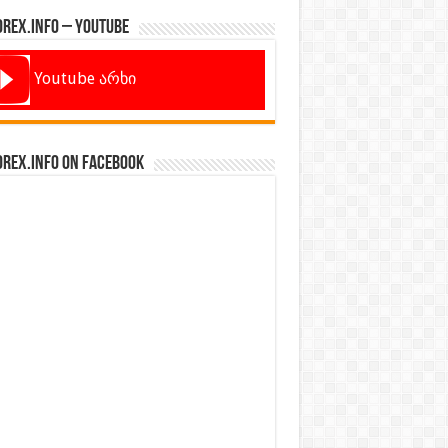
orex.info – Youtube
Youtube არხი
orex.info on Facebook