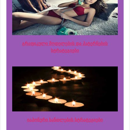
გრაფიკული მოდელების და პატერნების
სტრატეგიები
იაპონური სანთლების სტრატეგიები