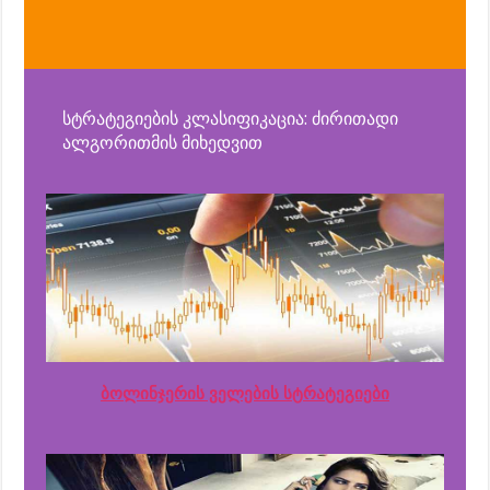
სტრატეგიების კლასიფიკაცია: ძირითადი
ალგორითმის მიხედვით
ბოლინჯერის ველების სტრატეგიები