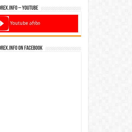
orex.info – Youtube
Youtube არხი
orex.info on Facebook