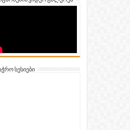
გნოზების ვიდეო გალერეა
აჭრო სესიები