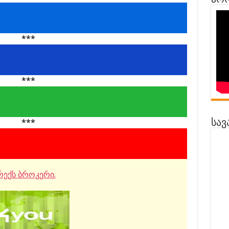
პრო
***
***
***
სავ
ექს ბროკერი.