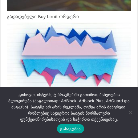
გადადებული Buy Limit ორდერი
გადადებული Sell Stop ორდერი
გთხოვთ, ინტერნეტ ბრაუზერში გათიშოთ ბანერების
ბლოკირება (მაგალითად: AdBlock, Adblock Plus, AdGuard და
მსგავსი). საიტზე არ არის რეკლამა, თუმცა არის ბანერები,
რომლებიც საჭიეროა საიტის ნორმალური
ფუნქციონირებისათვის და საჭიროა თქვენთვისაც.
გასაგებია