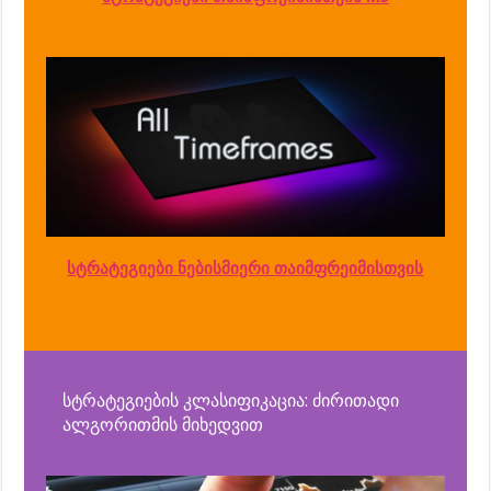
სტრატეგიები ნებისმიერი თაიმფრეიმისთვის
სტრატეგიების კლასიფიკაცია: ძირითადი
ალგორითმის მიხედვით