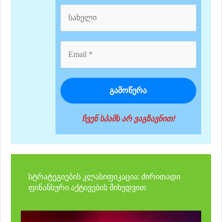
ჩვენ სპამს არ ვაგზავნით!
სტრატეგიების კლასიფიკაცია: ძირითადი
ფინანსური აქტივების მიხედვით